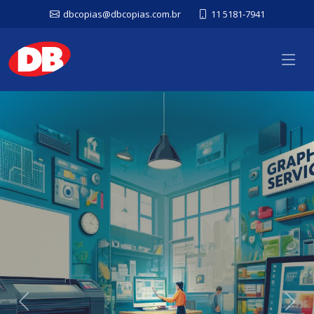
dbcopias@dbcopias.com.br
11 5181-7941
Previous
Nex